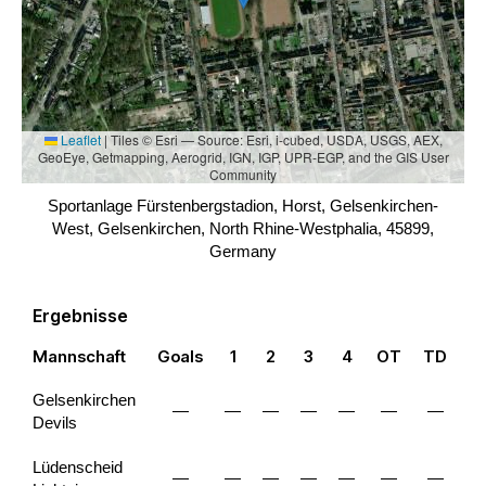
Leaflet
|
Tiles © Esri — Source: Esri, i-cubed, USDA, USGS, AEX,
GeoEye, Getmapping, Aerogrid, IGN, IGP, UPR-EGP, and the GIS User
Community
Sportanlage Fürstenbergstadion, Horst, Gelsenkirchen-
West, Gelsenkirchen, North Rhine-Westphalia, 45899,
Germany
Ergebnisse
Mannschaft
Goals
1
2
3
4
OT
TD
To
Gelsenkirchen
—
—
—
—
—
—
—
Devils
Lüdenscheid
—
—
—
—
—
—
—