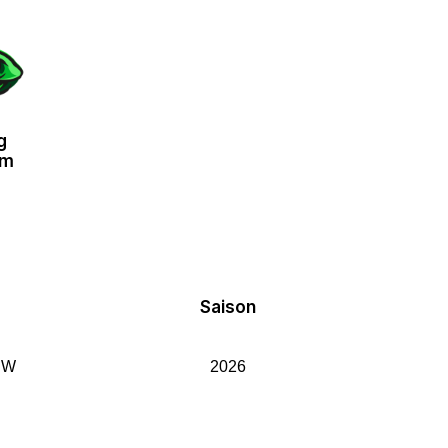
g
om
Saison
RW
2026