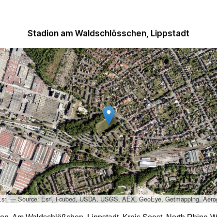
Stadion am Waldschlösschen, Lippstadt
Esri — Source: Esri, i-cubed, USDA, USGS, AEX, GeoEye, Getmapping, Aero