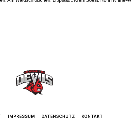
n, Am Waldschlößchen, Lippstadt, Kreis Soest, North Rhine-
T
IMPRESSUM
DATENSCHUTZ
KONTAKT