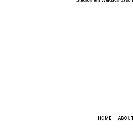
Stadion am Waldschlössche
HOME
ABOU