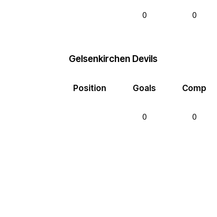
0
0
Gelsenkirchen Devils
Position
Goals
Comp
0
0