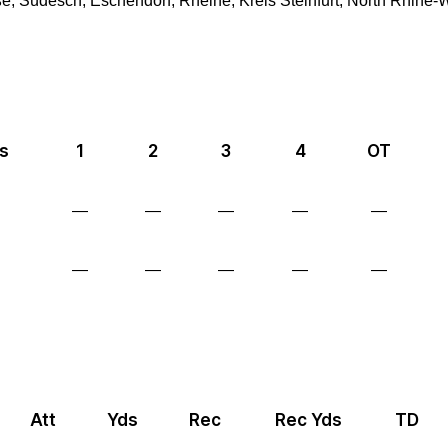
e, Südesch, Eschendorf, Rheine, Kreis Steinfurt, North Rhine
s
1
2
3
4
OT
—
—
—
—
—
—
—
—
—
—
Att
Yds
Rec
Rec Yds
TD