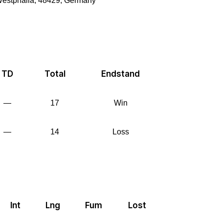
-Westphalia, 48429, Germany
TD
Total
Endstand
—
17
Win
—
14
Loss
Int
Lng
Fum
Lost