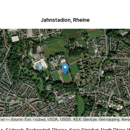
Jahnstadion, Rheine
Esri — Source: Esri, i-cubed, USDA, USGS, AEX, GeoEye, Getmapping, Aero