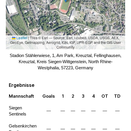
Leaflet
|
Tiles © Esri — Source: Esri, i-cubed, USDA, USGS, AEX,
GeoEye, Getmapping, Aerogrid, IGN, IGP, UPR-EGP, and the GIS User
Community
Stadion Stählerwiese, 1, Am Park, Kreuztal, Fellinghausen,
Kreuztal, Kreis Siegen-Wittgenstein, North Rhine-
Westphalia, 57223, Germany
Ergebnisse
Mannschaft
Goals
1
2
3
4
OT
TD
To
Siegen
—
—
—
—
—
—
—
Sentinels
Gelsenkirchen
—
—
—
—
—
—
—