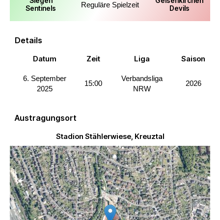
Siegen
Gelsenkirchen
Reguläre Spielzeit
Sentinels
Devils
Details
Datum
Zeit
Liga
Saison
6. September
Verbandsliga
15:00
2026
2025
NRW
Austragungsort
Stadion Stählerwiese, Kreuztal