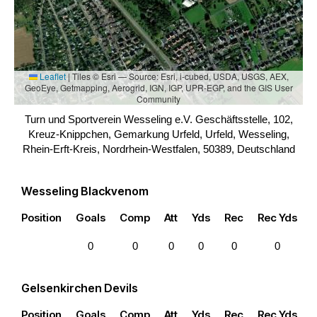
Leaflet
|
Tiles © Esri — Source: Esri, i-cubed, USDA, USGS, AEX,
GeoEye, Getmapping, Aerogrid, IGN, IGP, UPR-EGP, and the GIS User
Community
Turn und Sportverein Wesseling e.V. Geschäftsstelle, 102,
Kreuz-Knippchen, Gemarkung Urfeld, Urfeld, Wesseling,
Rhein-Erft-Kreis, Nordrhein-Westfalen, 50389, Deutschland
Wesseling Blackvenom
Position
Goals
Comp
Att
Yds
Rec
Rec Yds
0
0
0
0
0
0
Gelsenkirchen Devils
Position
Goals
Comp
Att
Yds
Rec
Rec Yds